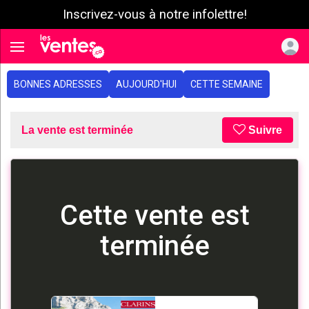
Inscrivez-vous à notre infolettre!
e menu
Toggle navigation
BONNES ADRESSES
AUJOURD'HUI
CETTE SEMAINE
La vente est terminée
Suivre
Cette vente est
terminée