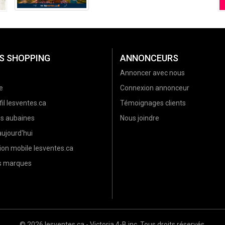
l’été (2026)
S SHOPPING
ANNONCEURS
Annoncer avec nous
e
Connexion annonceur
il lesventes.ca
Témoignages clients
es aubaines
Nous joindre
ujourd'hui
ion mobile lesventes.ca
es marques
© 2026 lesventes.ca - Victoria 4-B inc. Tous droits réservés.