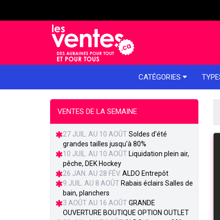
e menu
CATÉGORIES
TYPE
VENTES DE LA SEMAINE
27 JUIL. AU 10 AOÛT
Soldes d'été
grandes tailles jusqu'à 80%
10 JUIL. AU 10 AOÛT
Liquidation plein air,
pêche, DEK Hockey
26 JAN. AU 28 FÉV.
ALDO Entrepôt
9 JUIL. AU 8 AOÛT
Rabais éclairs Salles de
bain, planchers
3 AOÛT AU 16 AOÛT
GRANDE
OUVERTURE BOUTIQUE OPTION OUTLET