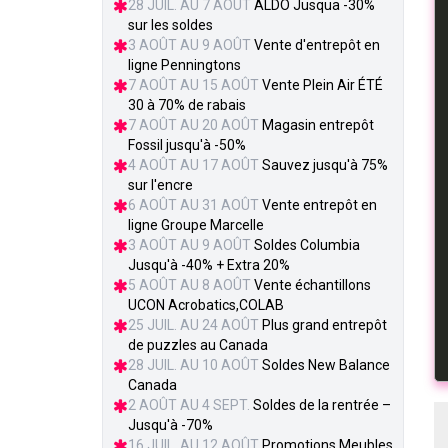
28 JUIL. AU 7 AOÛT
ALDO Jusqua -30%
sur les soldes
3 AOÛT AU 9 AOÛT
Vente d'entrepôt en
ligne Penningtons
7 AOÛT AU 15 AOÛT
Vente Plein Air ÉTÉ
30 à 70% de rabais
7 AOÛT AU 20 AOÛT
Magasin entrepôt
Fossil jusqu'à -50%
4 AOÛT AU 17 AOÛT
Sauvez jusqu'à 75%
sur l'encre
6 AOÛT AU 31 AOÛT
Vente entrepôt en
ligne Groupe Marcelle
3 AOÛT AU 9 AOÛT
Soldes Columbia
Jusqu'à -40% + Extra 20%
5 AOÛT AU 8 AOÛT
Vente échantillons
UCON Acrobatics,COLAB
25 JUIL. AU 24 AOÛT
Plus grand entrepôt
de puzzles au Canada
28 JUIL. AU 10 AOÛT
Soldes New Balance
Canada
2 AOÛT AU 4 SEPT.
Soldes de la rentrée –
Jusqu'à -70%
16 JUIL. AU 12 AOÛT
Promotions Meubles