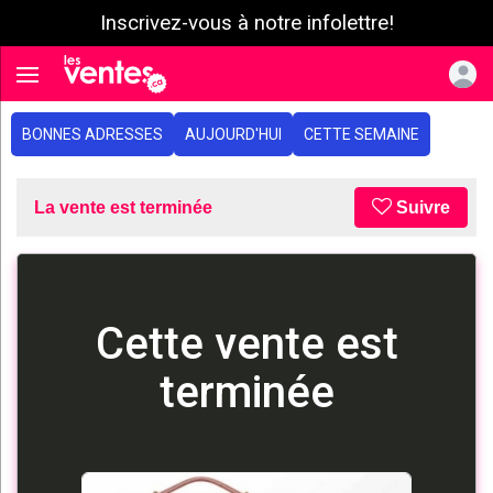
Inscrivez-vous à notre infolettre!
e menu
Toggle navigation
BONNES ADRESSES
AUJOURD'HUI
CETTE SEMAINE
La vente est terminée
Suivre
Cette vente est
terminée