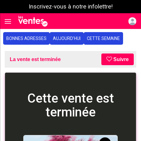
Inscrivez-vous à notre infolettre!
e menu
Toggle navigation
BONNES ADRESSES
AUJOURD'HUI
CETTE SEMAINE
La vente est terminée
Suivre
Cette vente est
terminée