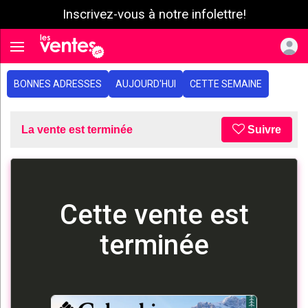
Inscrivez-vous à notre infolettre!
e menu
Toggle navigation
BONNES ADRESSES
AUJOURD'HUI
CETTE SEMAINE
La vente est terminée
Suivre
Cette vente est
terminée