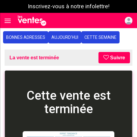
Inscrivez-vous à notre infolettre!
e menu
Toggle navigation
BONNES ADRESSES
AUJOURD'HUI
CETTE SEMAINE
La vente est terminée
Suivre
Cette vente est
terminée