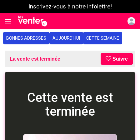
Inscrivez-vous à notre infolettre!
e menu
Toggle navigation
BONNES ADRESSES
AUJOURD'HUI
CETTE SEMAINE
La vente est terminée
Suivre
Cette vente est
terminée