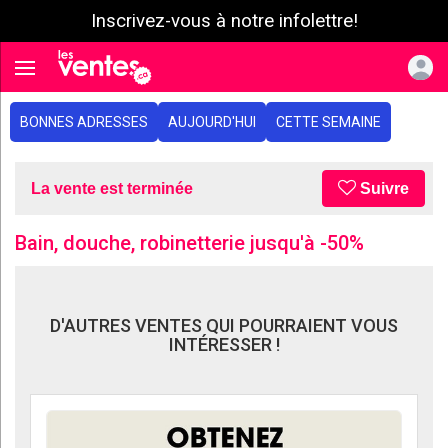
Inscrivez-vous à notre infolettre!
e menu
Toggle navigation
BONNES ADRESSES
AUJOURD'HUI
CETTE SEMAINE
La vente est terminée
Suivre
Bain, douche, robinetterie jusqu'à -50%
D'AUTRES VENTES QUI POURRAIENT VOUS
INTÉRESSER !