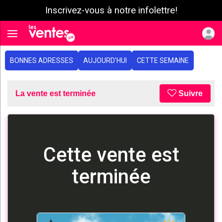
Inscrivez-vous à notre infolettre!
e menu
Toggle navigation
BONNES ADRESSES
AUJOURD'HUI
CETTE SEMAINE
La vente est terminée
Suivre
Cette vente est
terminée