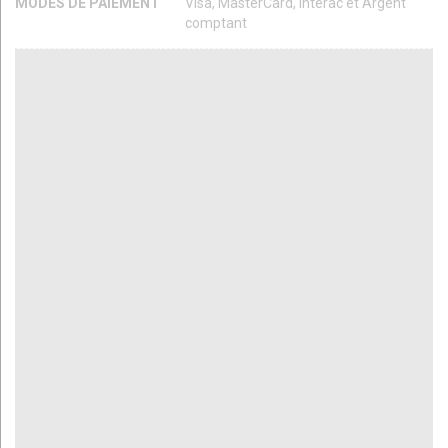
MODES DE PAIEMENT
Visa, MasterCard, Interac et Argent
comptant