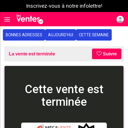
Inscrivez-vous à notre infolettre!
e menu
Toggle navigation
BONNES ADRESSES
AUJOURD'HUI
CETTE SEMAINE
La vente est terminée
Suivre
Cette vente est
terminée