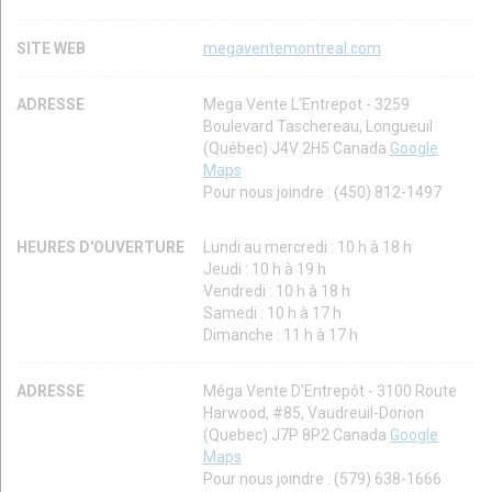
SITE WEB
megaventemontreal.com
ADRESSE
Mega Vente L'Entrepot - 3259
Boulevard Taschereau, Longueuil
(Québec) J4V 2H5 Canada
Google
Maps
Pour nous joindre : (450) 812-1497
HEURES D'OUVERTURE
Lundi au mercredi : 10 h à 18 h
Jeudi : 10 h à 19 h
Vendredi : 10 h à 18 h
Samedi : 10 h à 17 h
Dimanche : 11 h à 17 h
ADRESSE
Méga Vente D'Entrepôt - 3100 Route
Harwood, #85, Vaudreuil-Dorion
(Quebec) J7P 8P2 Canada
Google
Maps
Pour nous joindre : (579) 638-1666