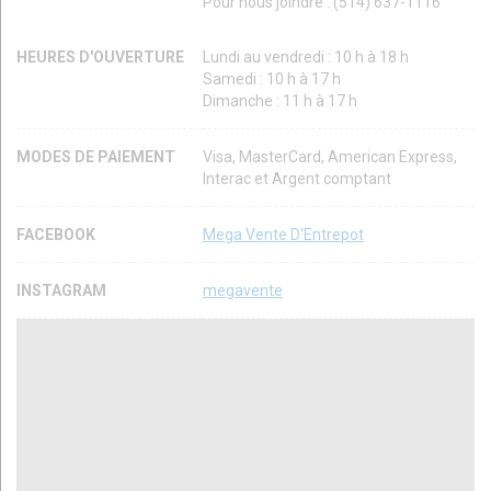
Pour nous joindre : (514) 637-1116
HEURES D'OUVERTURE
Lundi au vendredi : 10 h à 18 h
Samedi : 10 h à 17 h
Dimanche : 11 h à 17 h
MODES DE PAIEMENT
Visa, MasterCard, American Express,
Interac et Argent comptant
FACEBOOK
Mega Vente D'Entrepot
INSTAGRAM
megavente