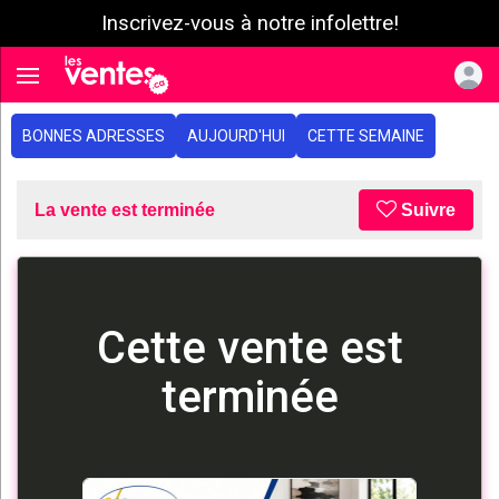
Inscrivez-vous à notre infolettre!
e menu
Toggle navigation
BONNES ADRESSES
AUJOURD'HUI
CETTE SEMAINE
La vente est terminée
Suivre
Cette vente est
terminée