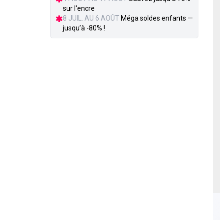
sur l'encre
8 JUIL. AU 6 AOÛT
Méga soldes enfants —
jusqu’à -80% !