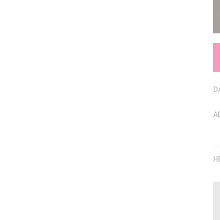
D
A
H