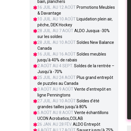
bain, planchers
16 JUIL. AU 12 AOÛT
Promotions Meubles
& Davantage
10 JUIL. AU 10 AOÛT
Liquidation plein air,
pêche, DEK Hockey
28 JUIL. AU 7 AOÛT
ALDO Jusqua -30%
sur les soldes
28 JUIL. AU 10 AOÛT
Soldes New Balance
Canada
16 JUIL. AU 16 AOÛT
Soldes meubles
jusqu'à 40% de rabais
2 AOÛT AU 4 SEPT.
Soldes de la rentrée –
Jusqu'à -70%
25 JUIL. AU 24 AOÛT
Plus grand entrepôt
de puzzles au Canada
3 AOÛT AU 9 AOÛT
Vente d'entrepôt en
ligne Penningtons
27 JUIL. AU 10 AOÛT
Soldes d'été
grandes tailles jusqu'à 80%
5 AOÛT AU 8 AOÛT
Vente échantillons
UCON Acrobatics,COLAB
26 JAN. AU 28 FÉV.
ALDO Entrepôt
4 AOÛT AU 17 AOÛT
Sauvez jusqu'à 75%