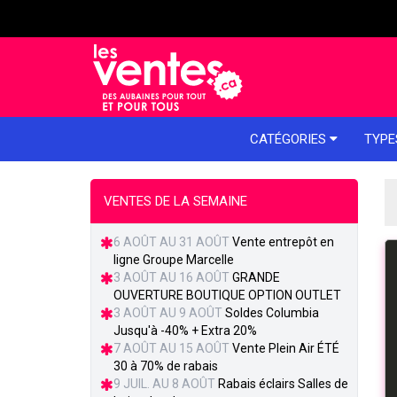
e menu
CATÉGORIES
TYPE
VENTES DE LA SEMAINE
6 AOÛT AU 31 AOÛT
Vente entrepôt en
ligne Groupe Marcelle
3 AOÛT AU 16 AOÛT
GRANDE
OUVERTURE BOUTIQUE OPTION OUTLET
3 AOÛT AU 9 AOÛT
Soldes Columbia
Jusqu'à -40% + Extra 20%
7 AOÛT AU 15 AOÛT
Vente Plein Air ÉTÉ
30 à 70% de rabais
9 JUIL. AU 8 AOÛT
Rabais éclairs Salles de