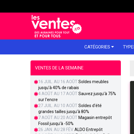
e menu
CATÉGORIES
TYPE
VENTES DE LA SEMAINE
16 JUIL. AU 16 AOÛT
Soldes meubles
jusqu'à 40% de rabais
4 AOÛT AU 17 AOÛT
Sauvez jusqu'à 75%
sur l'encre
27 JUIL. AU 10 AOÛT
Soldes d'été
grandes tailles jusqu'à 80%
7 AOÛT AU 20 AOÛT
Magasin entrepôt
Fossil jusqu'à -50%
26 JAN. AU 28 FÉV.
ALDO Entrepôt