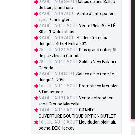
9 AOÛT AU 8 SEPT.
Rabais éclairs Salles
de bain, planchers
3 AOÛT AU 9 AOÛT
Vente d'entrepôt en
ligne Penningtons
7 AOÛT AU 15 AOÛT
Vente Plein Air ÉTÉ
30 à 70% de rabais
3 AOÛT AU 9 AOÛT
Soldes Columbia
Jusqu'à -40% + Extra 20%
25 JUIL. AU 24 AOÛT
Plus grand entrepôt
de puzzles au Canada
28 JUIL. AU 10 AOÛT
Soldes New Balance
Canada
2 AOÛT AU 4 SEPT.
Soldes de la rentrée –
Jusqu'à -70%
16 JUIL. AU 12 AOÛT
Promotions Meubles
& Davantage
6 AOÛT AU 31 AOÛT
Vente entrepôt en
ligne Groupe Marcelle
3 AOÛT AU 16 AOÛT
GRANDE
OUVERTURE BOUTIQUE OPTION OUTLET
10 JUIL. AU 10 AOÛT
Liquidation plein air,
pêche, DEK Hockey