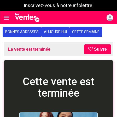
Inscrivez-vous à notre infolettre!
e menu
Toggle navigation
BONNES ADRESSES
AUJOURD'HUI
CETTE SEMAINE
La vente est terminée
Suivre
Cette vente est
terminée