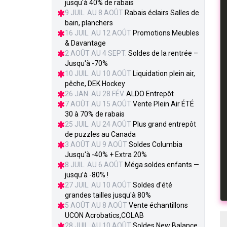
jusqu'à 40% de rabais
9 JUIL. AU 8 AOÛT
Rabais éclairs Salles de
bain, planchers
16 JUIL. AU 12 AOÛT
Promotions Meubles
& Davantage
2 AOÛT AU 4 SEPT.
Soldes de la rentrée –
Jusqu'à -70%
10 JUIL. AU 10 AOÛT
Liquidation plein air,
pêche, DEK Hockey
26 JAN. AU 28 FÉV.
ALDO Entrepôt
7 AOÛT AU 15 AOÛT
Vente Plein Air ÉTÉ
30 à 70% de rabais
25 JUIL. AU 24 AOÛT
Plus grand entrepôt
de puzzles au Canada
3 AOÛT AU 9 AOÛT
Soldes Columbia
Jusqu'à -40% + Extra 20%
8 JUIL. AU 6 AOÛT
Méga soldes enfants —
jusqu’à -80% !
27 JUIL. AU 10 AOÛT
Soldes d'été
grandes tailles jusqu'à 80%
5 AOÛT AU 8 AOÛT
Vente échantillons
UCON Acrobatics,COLAB
28 JUIL. AU 10 AOÛT
Soldes New Balance