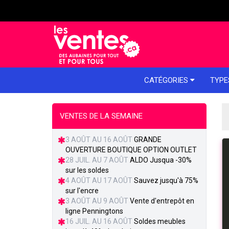
e menu
CATÉGORIES
TYPE
VENTES DE LA SEMAINE
3 AOÛT AU 16 AOÛT
GRANDE
OUVERTURE BOUTIQUE OPTION OUTLET
28 JUIL. AU 7 AOÛT
ALDO Jusqua -30%
sur les soldes
4 AOÛT AU 17 AOÛT
Sauvez jusqu'à 75%
sur l'encre
3 AOÛT AU 9 AOÛT
Vente d'entrepôt en
ligne Penningtons
16 JUIL. AU 16 AOÛT
Soldes meubles