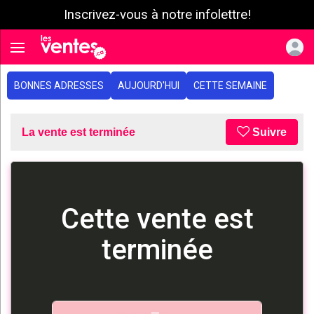
Inscrivez-vous à notre infolettre!
e menu
Toggle navigation
BONNES ADRESSES
AUJOURD'HUI
CETTE SEMAINE
La vente est terminée
Suivre
Cette vente est
terminée