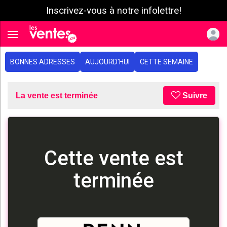
Inscrivez-vous à notre infolettre!
e menu
Toggle navigation
BONNES ADRESSES
AUJOURD'HUI
CETTE SEMAINE
La vente est terminée
Suivre
Cette vente est
terminée