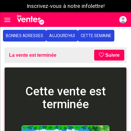
Inscrivez-vous à notre infolettre!
e menu
Toggle navigation
BONNES ADRESSES
AUJOURD'HUI
CETTE SEMAINE
La vente est terminée
Suivre
Cette vente est
terminée