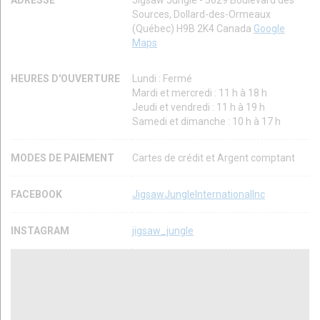
Sources, Dollard-des-Ormeaux
(Québec) H9B 2K4 Canada
Google
Maps
HEURES D'OUVERTURE
Lundi : Fermé
Mardi et mercredi : 11 h à 18 h
Jeudi et vendredi : 11 h à 19 h
Samedi et dimanche : 10 h à 17 h
MODES DE PAIEMENT
Cartes de crédit et Argent comptant
FACEBOOK
JigsawJungleInternationalInc
INSTAGRAM
jigsaw_jungle