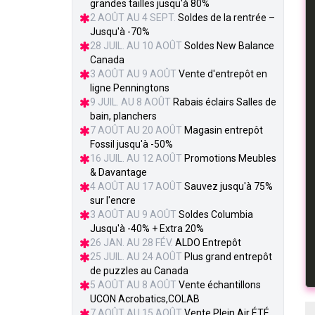
grandes tailles jusqu'à 80%
2 AOÛT AU 4 SEPT.
Soldes de la rentrée –
Jusqu'à -70%
28 JUIL. AU 10 AOÛT
Soldes New Balance
Canada
3 AOÛT AU 9 AOÛT
Vente d'entrepôt en
ligne Penningtons
9 JUIL. AU 8 AOÛT
Rabais éclairs Salles de
bain, planchers
7 AOÛT AU 20 AOÛT
Magasin entrepôt
Fossil jusqu'à -50%
16 JUIL. AU 12 AOÛT
Promotions Meubles
& Davantage
4 AOÛT AU 17 AOÛT
Sauvez jusqu'à 75%
sur l'encre
3 AOÛT AU 9 AOÛT
Soldes Columbia
Jusqu'à -40% + Extra 20%
26 JAN. AU 28 FÉV.
ALDO Entrepôt
25 JUIL. AU 24 AOÛT
Plus grand entrepôt
de puzzles au Canada
5 AOÛT AU 8 AOÛT
Vente échantillons
UCON Acrobatics,COLAB
7 AOÛT AU 15 AOÛT
Vente Plein Air ÉTÉ