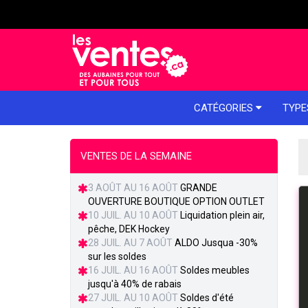
e menu
CATÉGORIES
TYPE
VENTES DE LA SEMAINE
3 AOÛT AU 16 AOÛT
GRANDE
OUVERTURE BOUTIQUE OPTION OUTLET
10 JUIL. AU 10 AOÛT
Liquidation plein air,
pêche, DEK Hockey
28 JUIL. AU 7 AOÛT
ALDO Jusqua -30%
sur les soldes
16 JUIL. AU 16 AOÛT
Soldes meubles
jusqu'à 40% de rabais
27 JUIL. AU 10 AOÛT
Soldes d'été