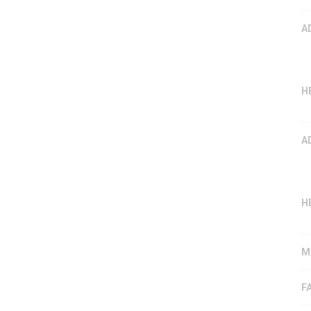
A
H
A
H
M
F