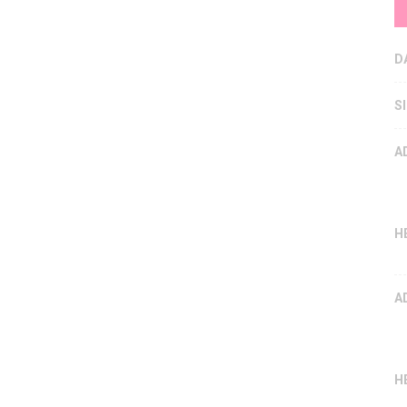
D
S
A
H
A
H