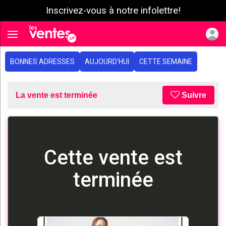
Inscrivez-vous à notre infolettre!
e menu
Toggle navigation
BONNES ADRESSES
AUJOURD'HUI
CETTE SEMAINE
La vente est terminée
Suivre
Cette vente est
terminée