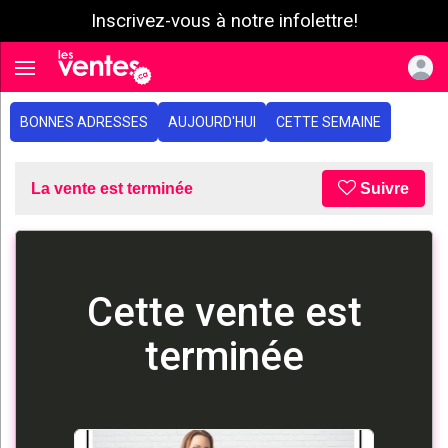
Inscrivez-vous à notre infolettre!
e menu
Toggle navigation
BONNES ADRESSES
AUJOURD'HUI
CETTE SEMAINE
La vente est terminée
Suivre
Cette vente est
terminée