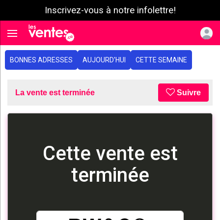
Inscrivez-vous à notre infolettre!
e menu
Toggle navigation
BONNES ADRESSES
AUJOURD'HUI
CETTE SEMAINE
La vente est terminée
Suivre
Cette vente est
terminée