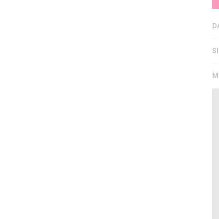
D
S
M