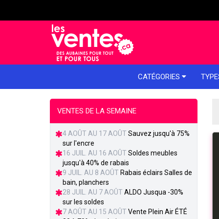
e menu
CATÉGORIES
TYPE
VENTES DE LA SEMAINE
4 AOÛT AU 17 AOÛT
Sauvez jusqu'à 75%
sur l'encre
16 JUIL. AU 16 AOÛT
Soldes meubles
jusqu'à 40% de rabais
9 JUIL. AU 8 AOÛT
Rabais éclairs Salles de
bain, planchers
28 JUIL. AU 7 AOÛT
ALDO Jusqua -30%
sur les soldes
7 AOÛT AU 15 AOÛT
Vente Plein Air ÉTÉ