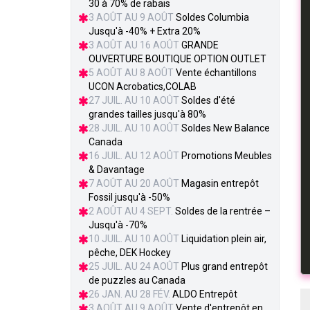
30 à 70% de rabais
3 AOÛT AU 9 AOÛT
Soldes Columbia
Jusqu'à -40% + Extra 20%
3 AOÛT AU 16 AOÛT
GRANDE
OUVERTURE BOUTIQUE OPTION OUTLET
5 AOÛT AU 8 AOÛT
Vente échantillons
UCON Acrobatics,COLAB
27 JUIL. AU 10 AOÛT
Soldes d'été
grandes tailles jusqu'à 80%
28 JUIL. AU 10 AOÛT
Soldes New Balance
Canada
16 JUIL. AU 12 AOÛT
Promotions Meubles
& Davantage
7 AOÛT AU 20 AOÛT
Magasin entrepôt
Fossil jusqu'à -50%
2 AOÛT AU 4 SEPT.
Soldes de la rentrée –
Jusqu'à -70%
10 JUIL. AU 10 AOÛT
Liquidation plein air,
pêche, DEK Hockey
25 JUIL. AU 24 AOÛT
Plus grand entrepôt
de puzzles au Canada
26 JAN. AU 28 FÉV.
ALDO Entrepôt
3 AOÛT AU 9 AOÛT
Vente d'entrepôt en