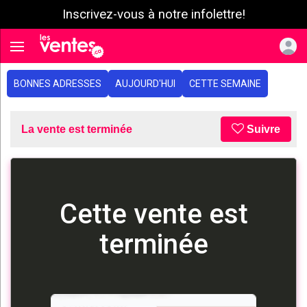
Inscrivez-vous à notre infolettre!
e menu
Toggle navigation
BONNES ADRESSES
AUJOURD'HUI
CETTE SEMAINE
La vente est terminée
Suivre
Cette vente est
terminée