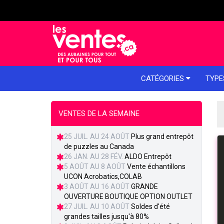
e menu
CATÉGORIES
TYPE
VENTES DE LA SEMAINE
25 JUIL. AU 24 AOÛT
Plus grand entrepôt
de puzzles au Canada
26 JAN. AU 28 FÉV.
ALDO Entrepôt
5 AOÛT AU 8 AOÛT
Vente échantillons
UCON Acrobatics,COLAB
3 AOÛT AU 16 AOÛT
GRANDE
OUVERTURE BOUTIQUE OPTION OUTLET
27 JUIL. AU 10 AOÛT
Soldes d'été
grandes tailles jusqu'à 80%