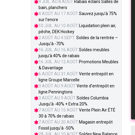
9 JUIL. AU 8 AOÛT
Rabais éclairs Salles de
bain, planchers
4 AOÛT AU 17 AOÛT
Sauvez jusqu'à 75%
sur l'encre
10 JUIL. AU 10 AOÛT
Liquidation plein air,
pêche, DEK Hockey
2 AOÛT AU 4 SEPT.
Soldes de la rentrée –
Jusqu'à -70%
16 JUIL. AU 16 AOÛT
Soldes meubles
jusqu'à 40% de rabais
16 JUIL. AU 12 AOÛT
Promotions Meubles
& Davantage
6 AOÛT AU 31 AOÛT
Vente entrepôt en
ligne Groupe Marcelle
3 AOÛT AU 9 AOÛT
Vente d'entrepôt en
ligne Penningtons
3 AOÛT AU 9 AOÛT
Soldes Columbia
Jusqu'à -40% + Extra 20%
7 AOÛT AU 15 AOÛT
Vente Plein Air ÉTÉ
30 à 70% de rabais
7 AOÛT AU 20 AOÛT
Magasin entrepôt
Fossil jusqu'à -50%
28 JUIL. AU 10 AOÛT
Soldes New Balance