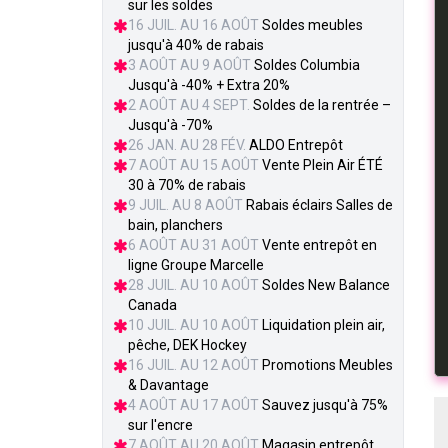
sur les soldes
16 JUIL. AU 16 AOÛT
Soldes meubles
jusqu'à 40% de rabais
3 AOÛT AU 9 AOÛT
Soldes Columbia
Jusqu'à -40% + Extra 20%
2 AOÛT AU 4 SEPT.
Soldes de la rentrée –
Jusqu'à -70%
26 JAN. AU 28 FÉV.
ALDO Entrepôt
7 AOÛT AU 15 AOÛT
Vente Plein Air ÉTÉ
30 à 70% de rabais
9 JUIL. AU 8 AOÛT
Rabais éclairs Salles de
bain, planchers
6 AOÛT AU 31 AOÛT
Vente entrepôt en
ligne Groupe Marcelle
28 JUIL. AU 10 AOÛT
Soldes New Balance
Canada
10 JUIL. AU 10 AOÛT
Liquidation plein air,
pêche, DEK Hockey
16 JUIL. AU 12 AOÛT
Promotions Meubles
& Davantage
4 AOÛT AU 17 AOÛT
Sauvez jusqu'à 75%
sur l'encre
7 AOÛT AU 20 AOÛT
Magasin entrepôt