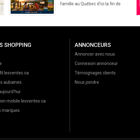
famille au Québec d’ici la fin de
l’été (2026)
S SHOPPING
ANNONCEURS
Annoncer avec nous
e
Connexion annonceur
il lesventes.ca
Témoignages clients
es aubaines
Nous joindre
ujourd'hui
ion mobile lesventes.ca
es marques