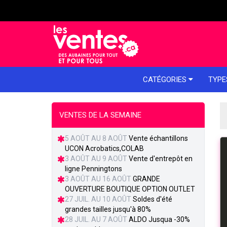
e menu
CATÉGORIES
TYPE
VENTES DE LA SEMAINE
5 AOÛT AU 8 AOÛT
Vente échantillons
UCON Acrobatics,COLAB
3 AOÛT AU 9 AOÛT
Vente d'entrepôt en
ligne Penningtons
3 AOÛT AU 16 AOÛT
GRANDE
OUVERTURE BOUTIQUE OPTION OUTLET
27 JUIL. AU 10 AOÛT
Soldes d'été
grandes tailles jusqu'à 80%
28 JUIL. AU 7 AOÛT
ALDO Jusqua -30%