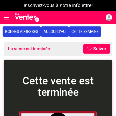
Inscrivez-vous à notre infolettre!
e menu
Toggle navigation
BONNES ADRESSES
AUJOURD'HUI
CETTE SEMAINE
La vente est terminée
Suivre
Cette vente est
terminée