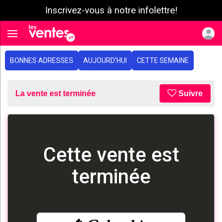
Inscrivez-vous à notre infolettre!
e menu
Toggle navigation
BONNES ADRESSES
AUJOURD'HUI
CETTE SEMAINE
La vente est terminée
Suivre
Cette vente est
terminée