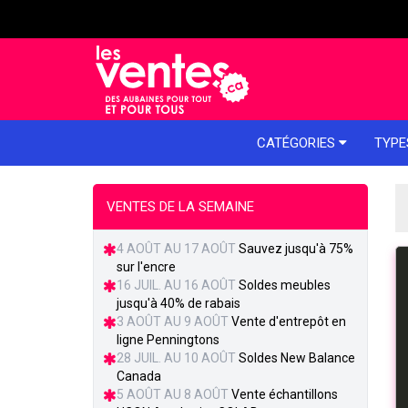
e menu
CATÉGORIES
TYPE
VENTES DE LA SEMAINE
4 AOÛT AU 17 AOÛT
Sauvez jusqu'à 75%
sur l'encre
16 JUIL. AU 16 AOÛT
Soldes meubles
jusqu'à 40% de rabais
3 AOÛT AU 9 AOÛT
Vente d'entrepôt en
ligne Penningtons
28 JUIL. AU 10 AOÛT
Soldes New Balance
Canada
5 AOÛT AU 8 AOÛT
Vente échantillons