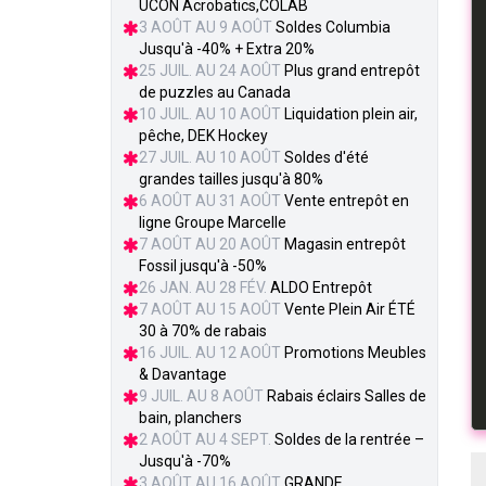
UCON Acrobatics,COLAB
3 AOÛT AU 9 AOÛT
Soldes Columbia
Jusqu'à -40% + Extra 20%
25 JUIL. AU 24 AOÛT
Plus grand entrepôt
de puzzles au Canada
10 JUIL. AU 10 AOÛT
Liquidation plein air,
pêche, DEK Hockey
27 JUIL. AU 10 AOÛT
Soldes d'été
grandes tailles jusqu'à 80%
6 AOÛT AU 31 AOÛT
Vente entrepôt en
ligne Groupe Marcelle
7 AOÛT AU 20 AOÛT
Magasin entrepôt
Fossil jusqu'à -50%
26 JAN. AU 28 FÉV.
ALDO Entrepôt
7 AOÛT AU 15 AOÛT
Vente Plein Air ÉTÉ
30 à 70% de rabais
16 JUIL. AU 12 AOÛT
Promotions Meubles
& Davantage
9 JUIL. AU 8 AOÛT
Rabais éclairs Salles de
bain, planchers
2 AOÛT AU 4 SEPT.
Soldes de la rentrée –
Jusqu'à -70%
3 AOÛT AU 16 AOÛT
GRANDE