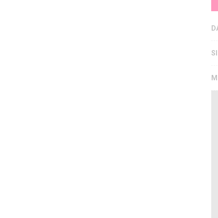
D
S
M