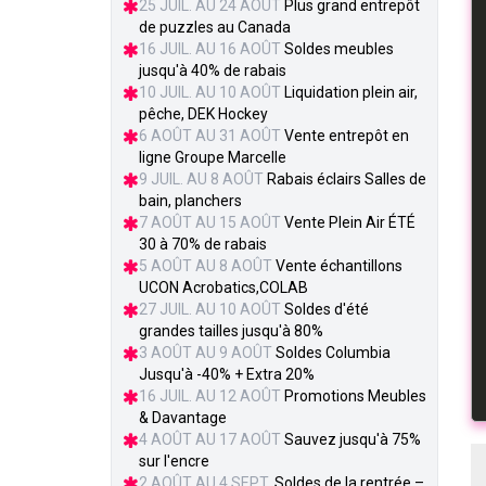
25 JUIL. AU 24 AOÛT
Plus grand entrepôt
de puzzles au Canada
16 JUIL. AU 16 AOÛT
Soldes meubles
jusqu'à 40% de rabais
10 JUIL. AU 10 AOÛT
Liquidation plein air,
pêche, DEK Hockey
6 AOÛT AU 31 AOÛT
Vente entrepôt en
ligne Groupe Marcelle
9 JUIL. AU 8 AOÛT
Rabais éclairs Salles de
bain, planchers
7 AOÛT AU 15 AOÛT
Vente Plein Air ÉTÉ
30 à 70% de rabais
5 AOÛT AU 8 AOÛT
Vente échantillons
UCON Acrobatics,COLAB
27 JUIL. AU 10 AOÛT
Soldes d'été
grandes tailles jusqu'à 80%
3 AOÛT AU 9 AOÛT
Soldes Columbia
Jusqu'à -40% + Extra 20%
16 JUIL. AU 12 AOÛT
Promotions Meubles
& Davantage
4 AOÛT AU 17 AOÛT
Sauvez jusqu'à 75%
sur l'encre
2 AOÛT AU 4 SEPT.
Soldes de la rentrée –