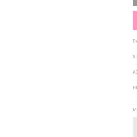
D
S
A
H
M