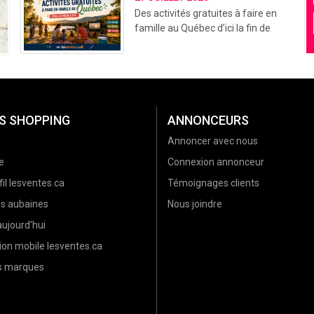
Des activités gratuites à faire en
famille au Québec d’ici la fin de
l’été (2026)
S SHOPPING
ANNONCEURS
Annoncer avec nous
e
Connexion annonceur
il lesventes.ca
Témoignages clients
es aubaines
Nous joindre
ujourd'hui
ion mobile lesventes.ca
es marques