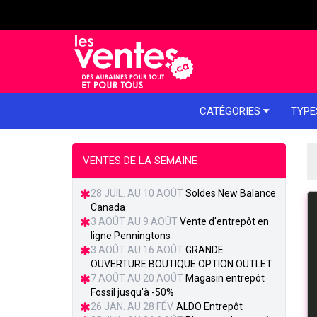
e menu
CATÉGORIES
TYPE
VENTES DE LA SEMAINE
28 JUIL. AU 10 AOÛT
Soldes New Balance
Canada
3 AOÛT AU 9 AOÛT
Vente d'entrepôt en
ligne Penningtons
3 AOÛT AU 16 AOÛT
GRANDE
OUVERTURE BOUTIQUE OPTION OUTLET
7 AOÛT AU 20 AOÛT
Magasin entrepôt
Fossil jusqu'à -50%
26 JAN. AU 28 FÉV.
ALDO Entrepôt