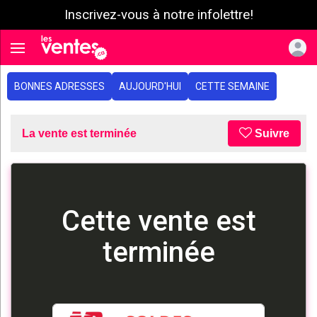
Inscrivez-vous à notre infolettre!
e menu
Toggle navigation
BONNES ADRESSES
AUJOURD'HUI
CETTE SEMAINE
La vente est terminée
Suivre
Cette vente est
terminée