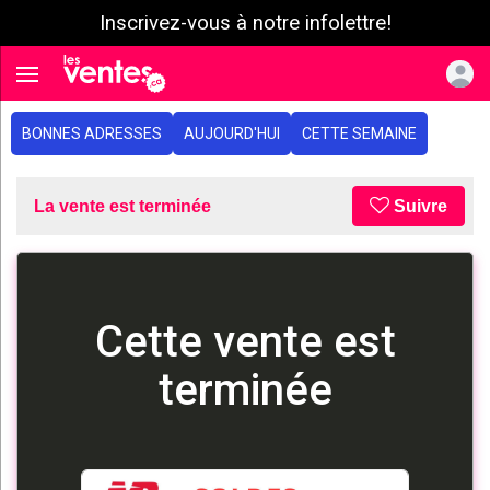
Inscrivez-vous à notre infolettre!
e menu
Toggle navigation
BONNES ADRESSES
AUJOURD'HUI
CETTE SEMAINE
La vente est terminée
Suivre
Cette vente est
terminée