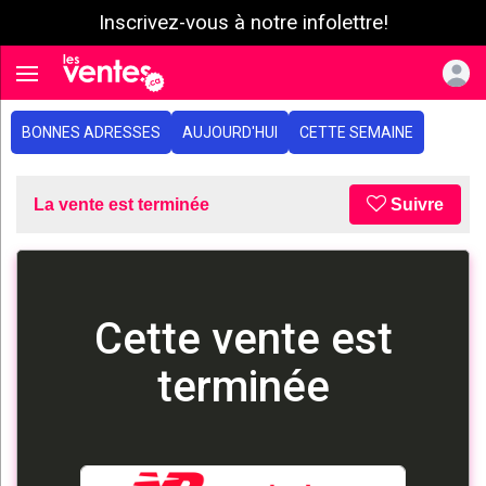
Inscrivez-vous à notre infolettre!
e menu
Toggle navigation
BONNES ADRESSES
AUJOURD'HUI
CETTE SEMAINE
La vente est terminée
Suivre
Cette vente est
terminée