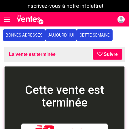
Inscrivez-vous à notre infolettre!
e menu
Toggle navigation
BONNES ADRESSES
AUJOURD'HUI
CETTE SEMAINE
La vente est terminée
Suivre
Cette vente est
terminée