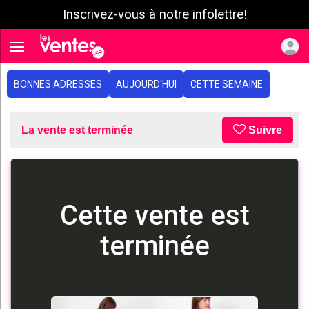
Inscrivez-vous à notre infolettre!
e menu
Toggle navigation
BONNES ADRESSES
AUJOURD'HUI
CETTE SEMAINE
La vente est terminée
Suivre
Cette vente est
terminée