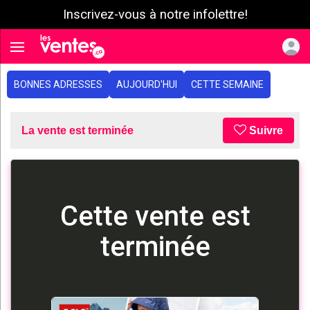
Inscrivez-vous à notre infolettre!
e menu
Toggle navigation
BONNES ADRESSES
AUJOURD'HUI
CETTE SEMAINE
La vente est terminée
Suivre
Cette vente est
terminée