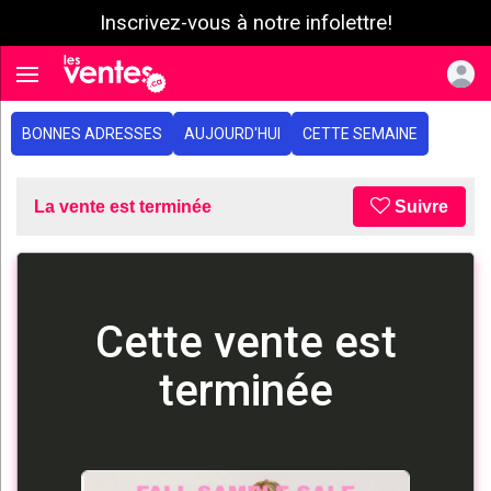
Inscrivez-vous à notre infolettre!
e menu
Toggle navigation
BONNES ADRESSES
AUJOURD'HUI
CETTE SEMAINE
La vente est terminée
Suivre
Cette vente est
terminée