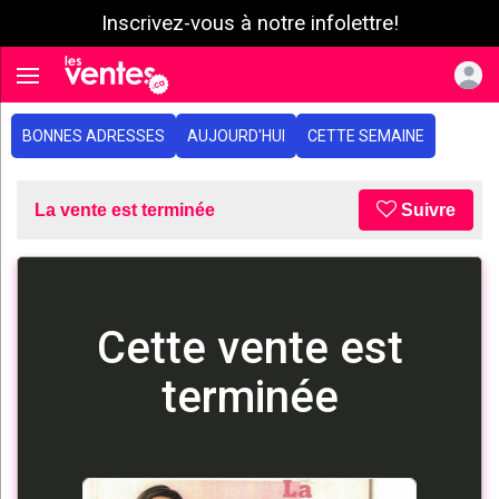
Inscrivez-vous à notre infolettre!
e menu
Toggle navigation
BONNES ADRESSES
AUJOURD'HUI
CETTE SEMAINE
La vente est terminée
Suivre
Cette vente est
terminée