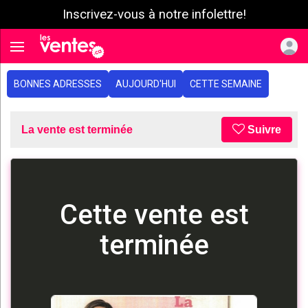
Inscrivez-vous à notre infolettre!
e menu
Toggle navigation
BONNES ADRESSES
AUJOURD'HUI
CETTE SEMAINE
La vente est terminée
Suivre
Cette vente est
terminée