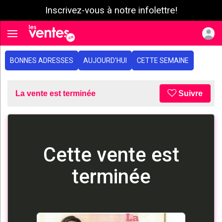
Inscrivez-vous à notre infolettre!
e menu
Toggle navigation
BONNES ADRESSES
AUJOURD'HUI
CETTE SEMAINE
La vente est terminée
Suivre
Cette vente est
terminée