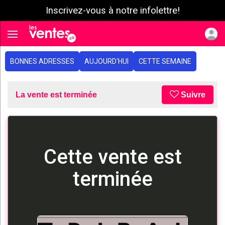
Inscrivez-vous à notre infolettre!
e menu
Toggle navigation
BONNES ADRESSES
AUJOURD'HUI
CETTE SEMAINE
La vente est terminée
Suivre
Cette vente est
terminée