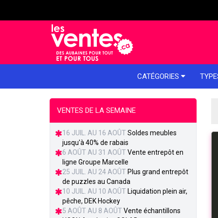
e menu
CATÉGORIES
TYPE
VENTES DE LA SEMAINE
16 JUIL. AU 16 AOÛT
Soldes meubles
jusqu'à 40% de rabais
6 AOÛT AU 31 AOÛT
Vente entrepôt en
ligne Groupe Marcelle
25 JUIL. AU 24 AOÛT
Plus grand entrepôt
de puzzles au Canada
10 JUIL. AU 10 AOÛT
Liquidation plein air,
pêche, DEK Hockey
5 AOÛT AU 8 AOÛT
Vente échantillons