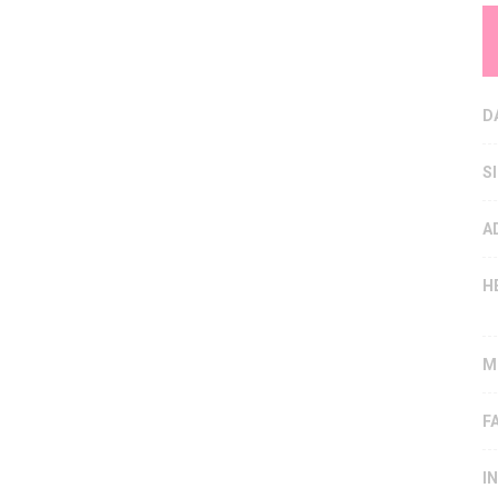
D
S
A
H
M
F
I