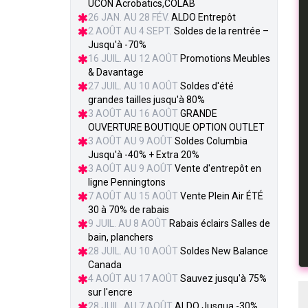
UCON Acrobatics,COLAB
26 JAN. AU 28 FÉV.
ALDO Entrepôt
2 AOÛT AU 4 SEPT.
Soldes de la rentrée –
Jusqu'à -70%
16 JUIL. AU 12 AOÛT
Promotions Meubles
& Davantage
27 JUIL. AU 10 AOÛT
Soldes d'été
grandes tailles jusqu'à 80%
3 AOÛT AU 16 AOÛT
GRANDE
OUVERTURE BOUTIQUE OPTION OUTLET
3 AOÛT AU 9 AOÛT
Soldes Columbia
Jusqu'à -40% + Extra 20%
3 AOÛT AU 9 AOÛT
Vente d'entrepôt en
ligne Penningtons
7 AOÛT AU 15 AOÛT
Vente Plein Air ÉTÉ
30 à 70% de rabais
9 JUIL. AU 8 AOÛT
Rabais éclairs Salles de
bain, planchers
28 JUIL. AU 10 AOÛT
Soldes New Balance
Canada
4 AOÛT AU 17 AOÛT
Sauvez jusqu'à 75%
sur l'encre
28 JUIL. AU 7 AOÛT
ALDO Jusqua -30%