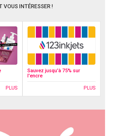
 VOUS INTÉRESSER !
Sauvez jusqu'à 75% sur
e
l'encre
PLUS
PLUS