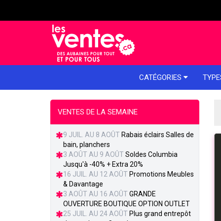
e menu
CATÉGORIES
TYPE
VENTES DE LA SEMAINE
9 JUIL. AU 8 AOÛT
Rabais éclairs Salles de
bain, planchers
3 AOÛT AU 9 AOÛT
Soldes Columbia
Jusqu'à -40% + Extra 20%
16 JUIL. AU 12 AOÛT
Promotions Meubles
& Davantage
3 AOÛT AU 16 AOÛT
GRANDE
OUVERTURE BOUTIQUE OPTION OUTLET
25 JUIL. AU 24 AOÛT
Plus grand entrepôt