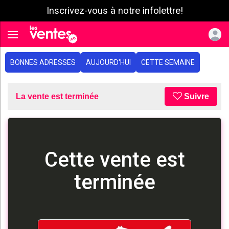
Inscrivez-vous à notre infolettre!
e menu
Toggle navigation
BONNES ADRESSES
AUJOURD'HUI
CETTE SEMAINE
La vente est terminée
Suivre
Cette vente est
terminée