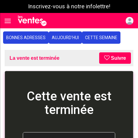
Inscrivez-vous à notre infolettre!
e menu
Toggle navigation
BONNES ADRESSES
AUJOURD'HUI
CETTE SEMAINE
La vente est terminée
Suivre
Cette vente est
terminée