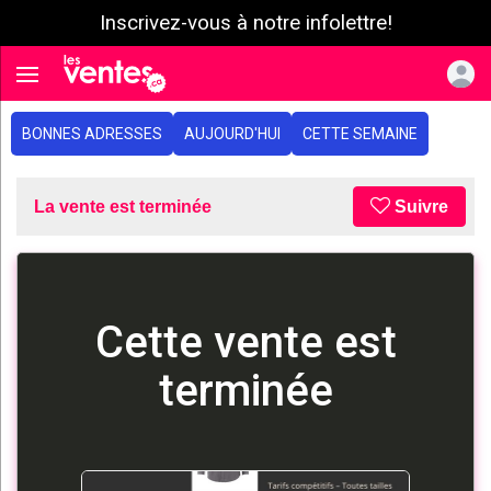
Inscrivez-vous à notre infolettre!
e menu
Toggle navigation
BONNES ADRESSES
AUJOURD'HUI
CETTE SEMAINE
La vente est terminée
Suivre
Cette vente est
terminée