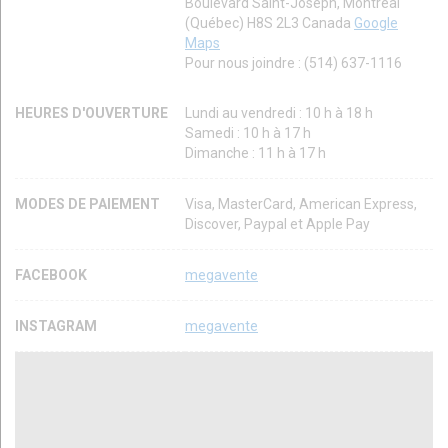
Boulevard Saint-Joseph, Montréal
(Québec) H8S 2L3 Canada
Google
Maps
Pour nous joindre : (514) 637-1116
HEURES D'OUVERTURE
Lundi au vendredi : 10 h à 18 h
Samedi : 10 h à 17 h
Dimanche : 11 h à 17 h
MODES DE PAIEMENT
Visa, MasterCard, American Express,
Discover, Paypal et Apple Pay
FACEBOOK
megavente
INSTAGRAM
megavente