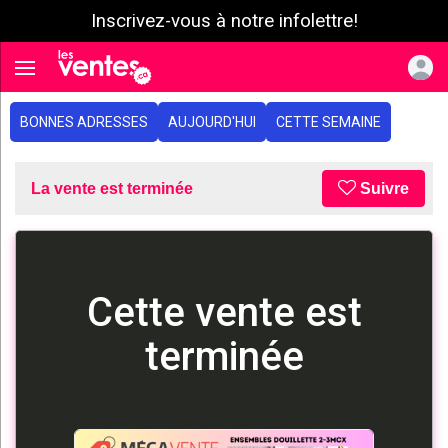
Inscrivez-vous à notre infolettre!
e menu
Toggle navigation
BONNES ADRESSES
AUJOURD'HUI
CETTE SEMAINE
La vente est terminée
Suivre
Cette vente est
terminée