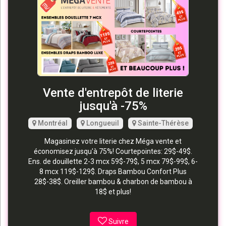
Vente d'entrepôt de literie
jusqu'à -75%
Montréal
Longueuil
Sainte-Thérèse
Magasinez votre literie chez Méga vente et
économisez jusqu'à 75%! Courtepointes: 29$-49$.
Ens. de douillette 2-3 mcx 59$-79$, 5 mcx 79$-99$, 6-
8 mcx 119$-129$. Draps Bambou Confort Plus
28$-38$. Oreiller bambou & charbon de bambou à
18$ et plus!
Suivre