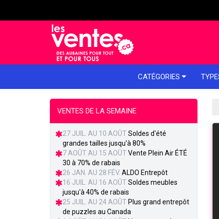
e menu
CATÉGORIES
TYPE
VENTES DE LA SEMAINE
27 JUIL. AU 10 AOÛT
Soldes d'été
grandes tailles jusqu'à 80%
7 AOÛT AU 15 AOÛT
Vente Plein Air ÉTÉ
30 à 70% de rabais
26 JAN. AU 28 FÉV.
ALDO Entrepôt
16 JUIL. AU 16 AOÛT
Soldes meubles
jusqu'à 40% de rabais
25 JUIL. AU 24 AOÛT
Plus grand entrepôt
de puzzles au Canada