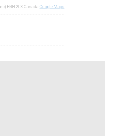
ébec) H4N 2L3 Canada
Google Maps