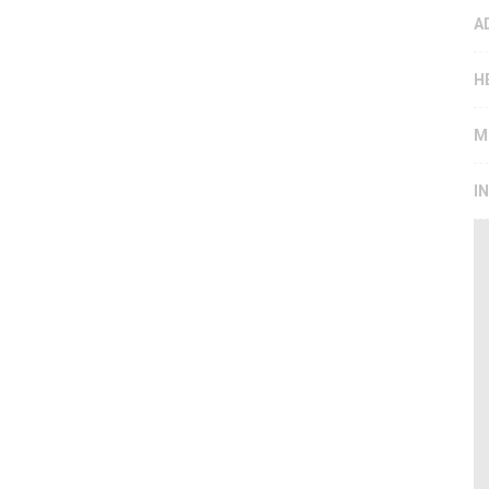
A
H
M
I