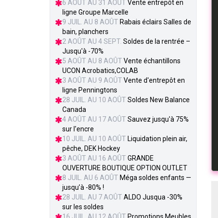
6 AOÛT AU 31 AOÛT
Vente entrepôt en
ligne Groupe Marcelle
9 JUIL. AU 8 AOÛT
Rabais éclairs Salles de
bain, planchers
2 AOÛT AU 4 SEPT.
Soldes de la rentrée –
Jusqu'à -70%
5 AOÛT AU 8 AOÛT
Vente échantillons
UCON Acrobatics,COLAB
3 AOÛT AU 9 AOÛT
Vente d'entrepôt en
ligne Penningtons
28 JUIL. AU 10 AOÛT
Soldes New Balance
Canada
4 AOÛT AU 17 AOÛT
Sauvez jusqu'à 75%
sur l'encre
10 JUIL. AU 10 AOÛT
Liquidation plein air,
pêche, DEK Hockey
3 AOÛT AU 16 AOÛT
GRANDE
OUVERTURE BOUTIQUE OPTION OUTLET
8 JUIL. AU 6 AOÛT
Méga soldes enfants —
jusqu’à -80% !
28 JUIL. AU 7 AOÛT
ALDO Jusqua -30%
sur les soldes
16 JUIL. AU 12 AOÛT
Promotions Meubles