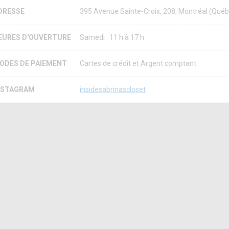
DRESSE
395 Avenue Sainte-Croix, 208, Montréal (Qu
EURES D'OUVERTURE
Samedi : 11 h à 17 h
ODES DE PAIEMENT
Cartes de crédit et Argent comptant
NSTAGRAM
insidesabrinascloset