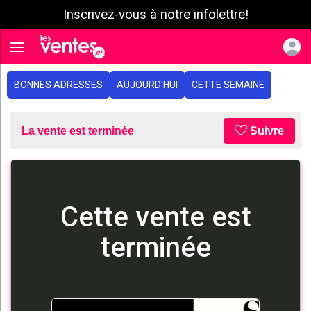
Inscrivez-vous à notre infolettre!
e menu
Toggle navigation
BONNES ADRESSES
AUJOURD'HUI
CETTE SEMAINE
La vente est terminée
Suivre
Cette vente est
terminée